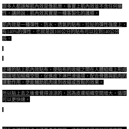
很多人都誤解肌內效是像肌樂，事實上肌內效並不含任何藥
性，講師說：肌內效其實是一種客製化的護膝，
肌內效是一種彈性、防水、透氣的貼布，拉扯的彈性強度上，
有140%的彈性，也就是說100公分的貼布可以拉到140公分
長。
收縮之間在人體組織上形成
正確的貼上肌內效貼布，使貼布的
縐摺增加組織空間，促進皮下淋巴液循環，配合骨骼與肌肉的
運動作用，便能輔助肌肉達到收縮或放鬆的效果。
所以貼上去之後會覺得涼涼的，因為皮膚組織空間增大，循環
可以更快速。