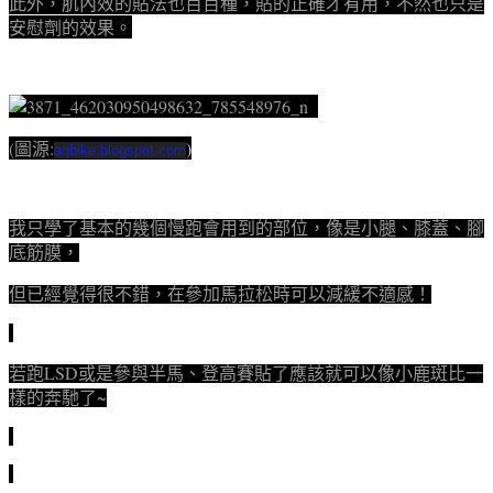
此外，肌內效的貼法也百百種，貼的正確才有用，不然也只是
安慰劑的效果。
(圖源:
)
aqbike.blogspot.com
我只學了基本的幾個慢跑會用到的部位，像是小腿、膝蓋、腳
底筋膜，
但已經覺得很不錯，在參加馬拉松時可以減緩不適感！
若跑LSD或是參與半馬、登高賽貼了應該就可以像小鹿斑比一
樣的奔馳了~