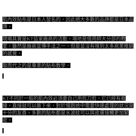
肌內效貼布是日本人發名的，因此絕大多數的品牌都是日本品
牌，
現場其實是KT這家廠商的活動，場地是借用師大分部的教
室，雖然是廠商宣傳手法之一，但是並沒有嗅到太多商業推銷
的感覺，
取而代之的是專業的貼布教學，
KT不同於一般的肌內效必須要自己用剪刀剪，它已經有裁
線，直接就可以撕下來，對於慢跑途中需要快速處理的狀況是
十分的友善。多數的貼布都是水波紋可以與皮膚接觸更加緊
密。