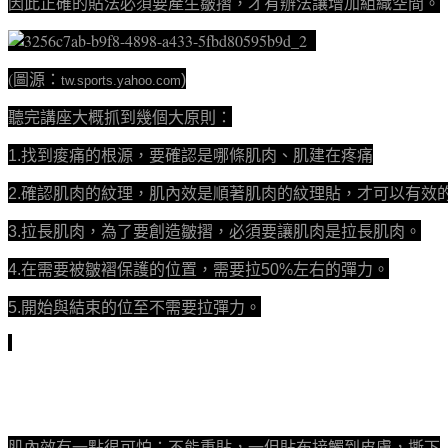
因此正確的貼法必須要產生皺摺，才有辦法讓增加組織空間。
(圖源：
)
tw.sports.yahoo.com
聽完講座大概抓到幾個大原則：
1.找到痠痛的根源，要確認是哪條肌肉、肌建在疼痛
2.確認肌肉的紋理，肌內效是順著肌肉的紋理貼，才可以有效
3.拉長肌肉，為了要創造皺摺，必須要讓肌肉是拉長肌肉。
4.在需要被皺褶保護的位置，需要拉50%左右的彈力。
5.開始與結束的位至不需要拉彈力。
肌內效有一點很可怕：不能重貼，一但貼布接觸到皮膚，撕下