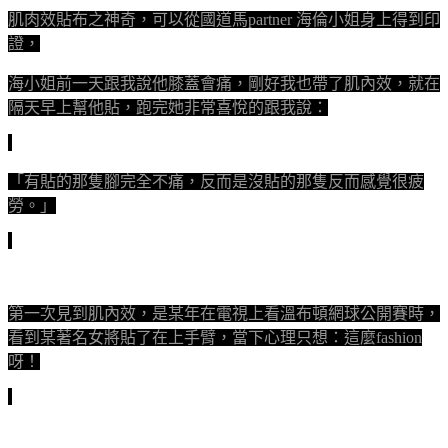
肌肉效貼布之神奇，可以從國道馬partner 海倫小姐身上得到印
證，
海小姐前一天跟我說他膝蓋會痛，剛好我也帶了肌內效，就在
隔天早上幫他貼，跑完她非常喜悅的跟我說：
「有貼的那隻腳完全不痛，反而是沒貼的那隻反而感覺很疲
勞。」
第一次見到肌內效，是某年在電視上看溫布頓網球公開賽時，
看到某著名女將貼了在上手臂，當下心理只想：這麼fashion
呀！