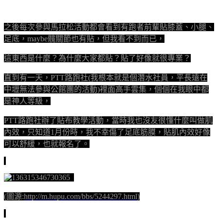
之後每次參與馬拉松活動都會看到有跑者前輩貼膝蓋、小腿、
足底，maybe髖關節也有貼，但我看不到而已，
這東西是什麼？為什麼大家都貼？貼了好像就很專業？
直到有一天，PTT路跑社(我根本就是個潛水社員，平長遠在
中壢無法參與公館團的活動)裡面高手雲集，個個在我眼中都
是神人等級，
PTT路跑社辦了貼布教學活動，當時我也沒友很懂什麼叫做肌
內效，只知道1月份時，我不幸傷了足底筋膜，貼肌內效好像
可以舒緩，也就報名了。
(圖源:
http://m.hupu.com/bbs/5244297.html
)